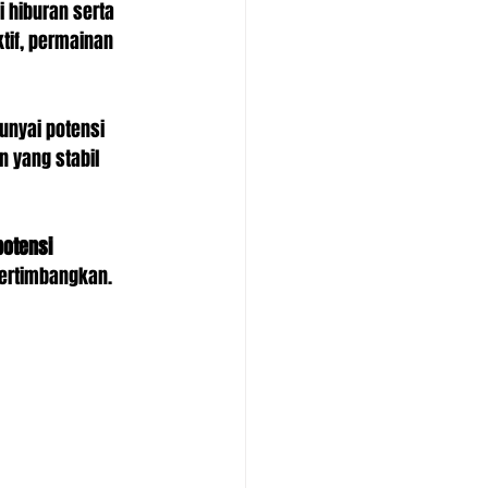
 hiburan serta 
tif, permainan 
nyai potensi 
 yang stabil 
otensi 
pertimbangkan.