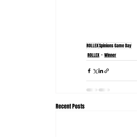
ROLLEX
Spinions Game Day
ROLLEX
Winner
Recent Posts