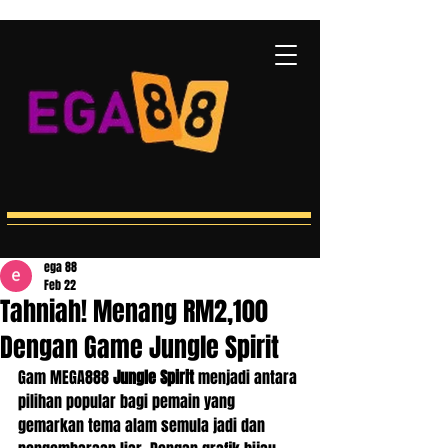
ega 88
Feb 22
Tahniah! Menang RM2,100
Dengan Game Jungle Spirit
Gam MEGA888 
Jungle Spirit
 menjadi antara 
pilihan popular bagi pemain yang 
gemarkan tema alam semula jadi dan 